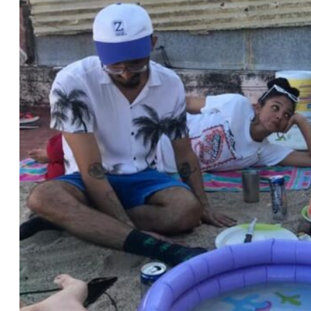
R
I
O
D
E
A
R
T
E
S
A
N
J
U
A
N
D
E
D
I