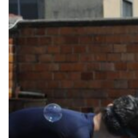
F
L
O
R
I
P
O
N
D
I
A