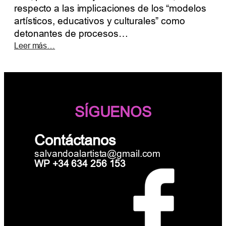
respecto a las implicaciones de los “modelos
artísticos, educativos y culturales” como
detonantes de procesos…
:
Leer más…
D
O
W
N
T
SÍGUENOS
O
W
N
Contáctanos
,
salvandoalartista@gmail.com
I
WP +34 634 256 153
N
C
E
N
D
I