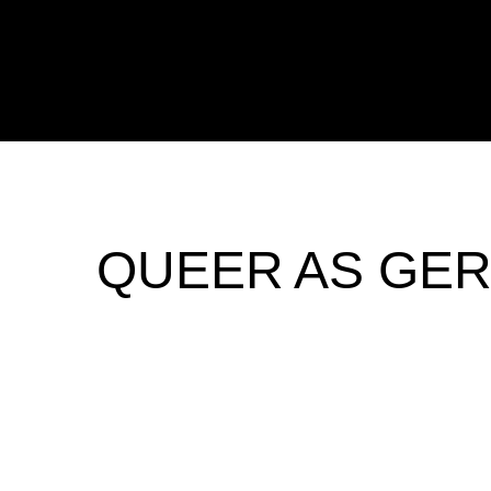
Saltar
al
contenido
QUEER AS GE